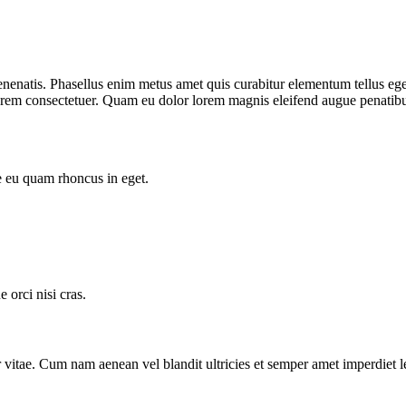
venenatis. Phasellus enim metus amet quis curabitur elementum tellus eg
e lorem consectetuer. Quam eu dolor lorem magnis eleifend augue penatib
e eu quam rhoncus in eget.
orci nisi cras.
tor vitae. Cum nam aenean vel blandit ultricies et semper amet imperdi