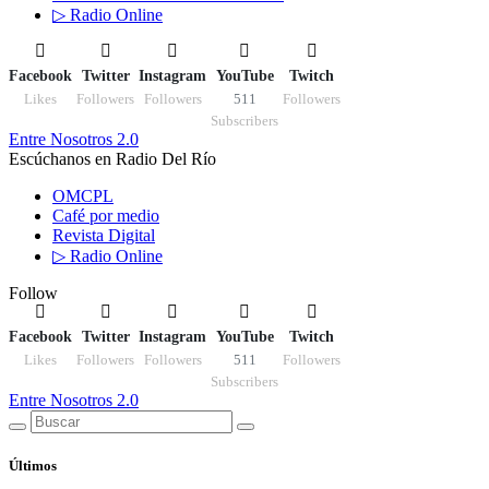
▷ Radio Online
Facebook
Twitter
Instagram
YouTube
Twitch
Likes
Followers
Followers
511
Followers
Subscribers
Entre Nosotros 2.0
Escúchanos en Radio Del Río
OMCPL
Café por medio
Revista Digital
▷ Radio Online
Follow
Facebook
Twitter
Instagram
YouTube
Twitch
Likes
Followers
Followers
511
Followers
Subscribers
Entre Nosotros 2.0
Últimos