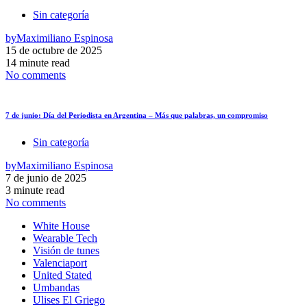
Sin categoría
by
Maximiliano Espinosa
15 de octubre de 2025
14 minute read
No comments
7 de junio: Día del Periodista en Argentina – Más que palabras, un compromiso
Sin categoría
by
Maximiliano Espinosa
7 de junio de 2025
3 minute read
No comments
White House
Wearable Tech
Visión de tunes
Valenciaport
United Stated
Umbandas
Ulises El Griego