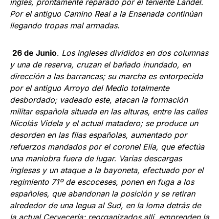
inglés, prontamente reparado por el teniente Landel.
Por el antiguo Camino Real a la Ensenada continúan
llegando tropas mal armadas.
26 de Junio
.
Los ingleses divididos en dos columnas
y una de reserva, cruzan el bañado inundado, en
dirección a las barrancas; su marcha es entorpecida
por el antiguo Arroyo del Medio total­mente
desbordado; vadeado este, atacan la formación
militar española situada en las alturas, entre las calles
Nicolás Videla y el actual matadero; se produce un
desorden en las filas españolas, aumentado por
refuerzos mandados por el coronel Elía, que efectúa
una manio­bra fuera de lugar. Varias descargas
inglesas y un ataque a la bayoneta, efectuado por el
regimiento 71º de escoceses, ponen en fuga a los
españoles, que abandonan la posición y se retiran
alrededor de una legua al Sud, en la loma detrás de
la actual Cervecería; reorganizados allí, emprenden la