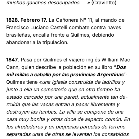
muchos gauchos des­ocupados. . .»
(Craviotto)
1828. Febrero 17.
La Cañonera Nº 11, al mando de
Francisco Luciano Castelli combate contra naves
brasileñas, enca­lla frente a Quilmes, debiendo
abando­narla la tripulación.
1847
. Pasa por Quilmes el viajero inglés William Mac
Cann, quien describe la po­blación en su libro “
Dos
mil millas a caballo por las provincias Argentinas
”:
Quilmes tiene «
una iglesia construida de ladrillos y
junto a ella un cemente­rio que en otro tiempo ha
estado cerca­do por una pared, actualmente tan de­
rruida que las vacas entran a pacer li­bremente y
destruyen las tumbas. La villa se compone de una
casa muy bo­nita y otras doce de aspecto común. En
los alrededores y en pequeñas parcelas de terreno
separadas unas de otras se levantan los consabidos