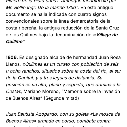
Riviere de la Plata dans l’ Amerique meridionale par
Mr. Bellin Ingr. De la marine 1756”
. En este antiguo
documento se halla indicada con cuatro signos
convencionales sobre la línea demarcatoria de la
costa ribereña, la antigua reducción de la Santa Cruz
de los Quilmes bajo la denominación de
«Village de
Quillme”
1806.
Es designado alcalde de hermandad Juan Rosa
Llanos. «
Quilmes es un curato con población de seis
u ocho ran­chos, situados sobre la costa del río, al sur
de la Capital, y a tres leguas de distancia. Su
posición es un alto, plano y seguido, que domina a la
Costa
«, Ma­riano Moreno, “Memoria sobre la Inva­sión
de Buenos Aires” (Segunda mitad)
Juan Bautista Azopardo, con su goleta «La mosca de
Buenos Aires» armada en corso, combate contra