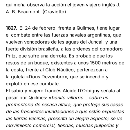
quilmeña observa la acción el joven viajero inglés J.
A. B. Beaumont. (Craviotto)
1827.
El 24 de febrero, frente a Quilmes, tiene lugar
el combate entre las fuerzas navales argentinas, que
vuelven vencedoras de les aguas del Juncal, y una
fuerte división brasileña, a las órdenes del como­doro
Pritz, que sufre una derrota. Es probable que los
restos de un buque, existentes a unos 1500 metros de
la costa, frente al Club Náutico, perte­nezcan a
la goleta «Dous Dezembro», que se incendió y
explotó en ese combate.
El sabio y viajero francés Alcide D’Orbigny señala al
pasar por Quilmes: «
bonito villorrio… sobre un
promontorio de escasa altura, que pro­tege sus casas
de las frecuentes inunda­ciones a que están expuestas
las tierras vecinas, presenta un alegre aspecto; se ve
movimiento comercial, tiendas, mu­chas pulperías y