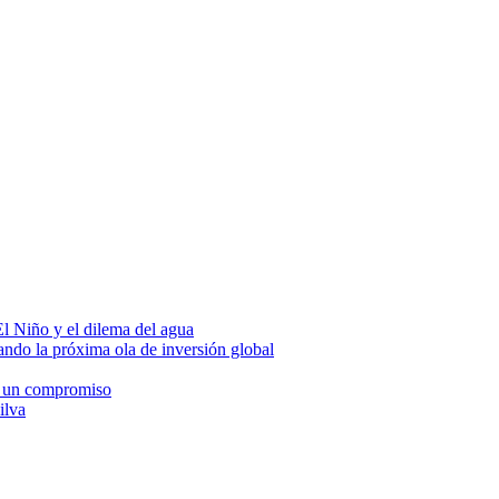
El Niño y el dilema del agua
eando la próxima ola de inversión global
s, un compromiso
ilva