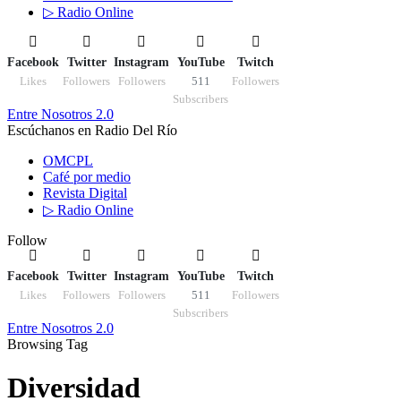
▷ Radio Online
Facebook
Twitter
Instagram
YouTube
Twitch
Likes
Followers
Followers
511
Followers
Subscribers
Entre Nosotros 2.0
Escúchanos en Radio Del Río
OMCPL
Café por medio
Revista Digital
▷ Radio Online
Follow
Facebook
Twitter
Instagram
YouTube
Twitch
Likes
Followers
Followers
511
Followers
Subscribers
Entre Nosotros 2.0
Browsing Tag
Diversidad