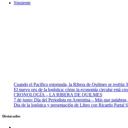
Siguiente
Cuando el Pacífico estornuda, la Ribera de Quilmes se resfría: 
El nuevo oro de la logística: cómo la economía circular está cr
CRONOLOGÍA – LA RIBERA DE QUILMES
7 de junio: Día del Periodista en Argentina – Más que palabra
Dia de la logística y presentación de Libro con Ricardo Partal S
Destacados