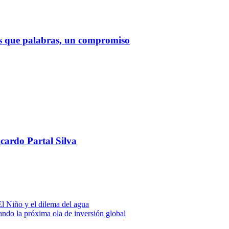
ás que palabras, un compromiso
icardo Partal Silva
El Niño y el dilema del agua
eando la próxima ola de inversión global