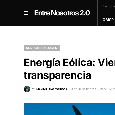
Escúcha
Entre Nosotros 2.0
OMCP
COSTANERA DE QUIMES
Energía Eólica: Vie
transparencia
BY
MAXIMILIANO ESPINOSA
8 DE JULIO DE 2024
3 MINUT