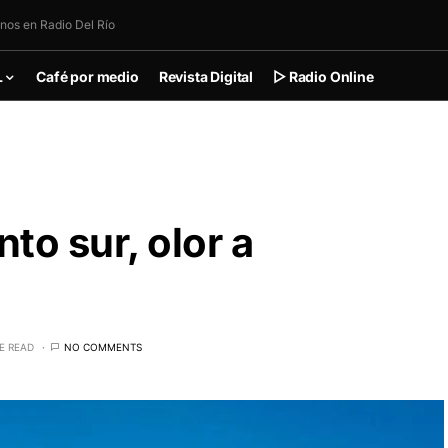
nos en Radio Del Río
L
Café por medio
Revista Digital
▷ Radio Online
nto sur, olor a
E READ
NO COMMENTS